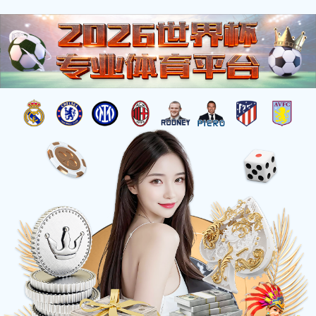
立即注册
星空体育
带您畅享全球体育盛
事
专业平台，数据精准，
高清直播
覆盖热门体育项
目。
聚焦足球、篮球、电竞等赛事，
每日内容实时更
新
。
极速访问
下载APP