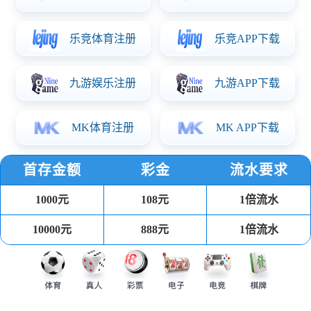
罗马诺：米兰推进选帅谈判，
阿莫林和雅伊斯勒在候选人之
列
2026-06-12 15:03
46 次阅读
首页
/
体育新闻
AC米兰在皮奥利时代于2023-24赛季结束后落幕，红
黑军团迅速进入选帅程序。据知名转会专家罗马诺透
露，米兰管理层正在积极推进新一轮选帅谈判，阿莫
林和雅伊斯勒这两位风格迥异的教练均在候选人之
列。这一动态表明，米兰希望在新赛季开始前敲定新
帅，以稳固阵容并重塑战术体系。