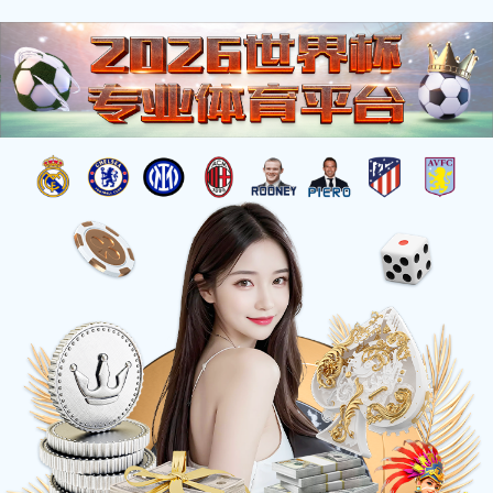
立即注册
星空体育
带您畅享全球体育盛
事
专业平台，数据精准，
高清直播
覆盖热门体育项
目。
聚焦足球、篮球、电竞等赛事，
每日内容实时更
新
。
极速访问
下载APP