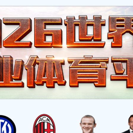
App
关于我们
体育新闻
体育盛事
门体育项目。
容实时更新
。