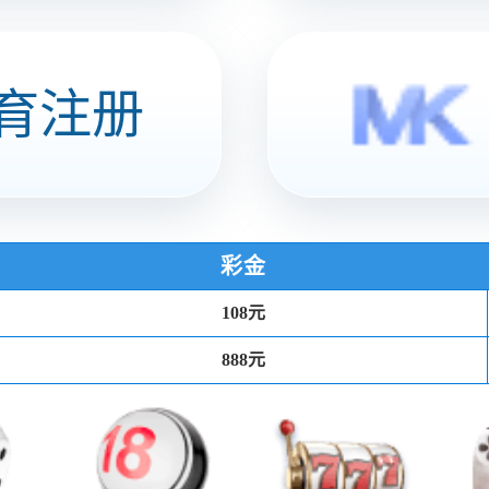
App下载
关于我们
隐私政策
服务协议
网站地图
合作 / 推荐平台
「2026好运滚滚」【官方授权】✅
开云官方下载
类体育用品的制造商厂家，是一家集
华体会·体育
星空官方网站-星空体育(中国)只
乐动官网
我们公司用优良的产品为广大客户