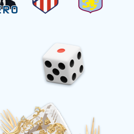
8公里覆盖全草皮
心指标之一。近日，德
.8公里的惊人数据高
球队攻防转换中名副其