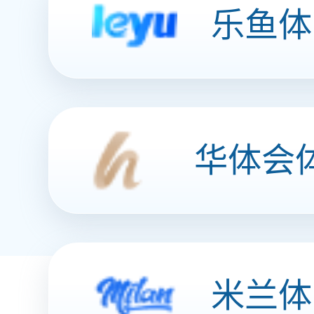
的博弈。
上一篇：
掘金约基奇肘区策应遭研究，马龙新…
延伸阅读
1.
角田裕毅适应小红牛新车，排位赛单圈速度
2026-07-18
2.
浙江稠州重金引进胡金秋，内线得分效率提