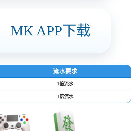
J9下载
xk体育
九州官方网站入口