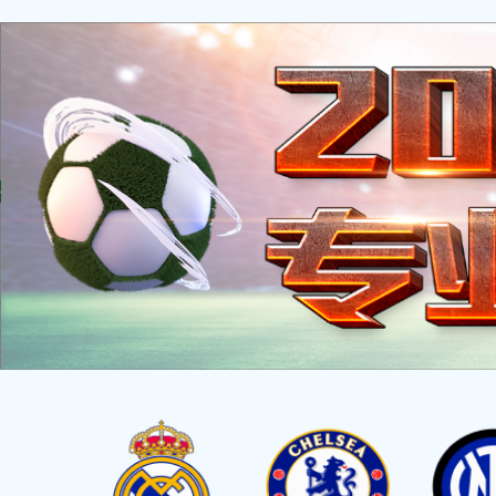
星空体育
带您畅享全球
专业平台，数据精准，
高清直播
覆盖热
聚焦足球、篮球、电竞等赛事，
每日内
极速访问
下载APP